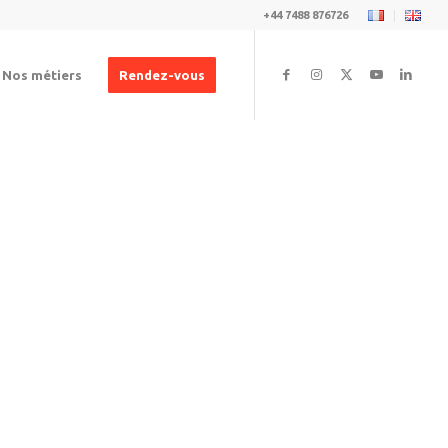
+44 7488 876726
Nos métiers
Rendez-vous